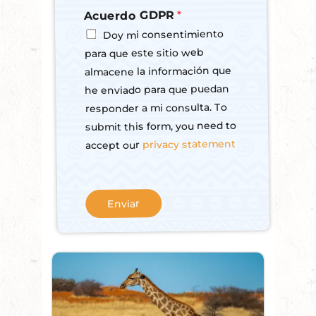
,
*
Acuerdo GDPR
s
Doy mi consentimiento
u
b
para que este sitio web
s
almacene la información que
c
he enviado para que puedan
r
i
responder a mi consulta. To
b
submit this form, you need to
e
privacy statement
accept our
t
o
o
u
Enviar
r
N
e
w
s
l
e
t