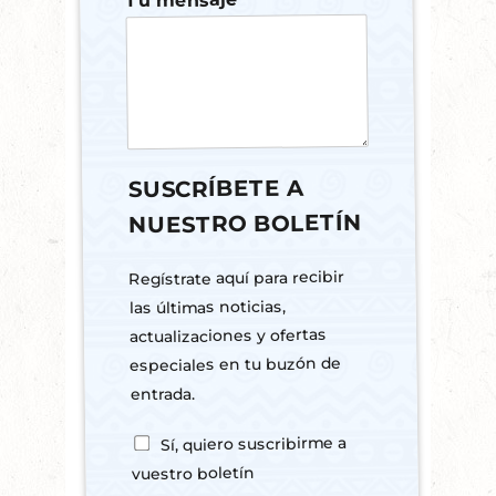
Tu mensaje
p
r
e
f
e
r
i
d
SUSCRÍBETE A
a
T
NUESTRO BOLETÍN
e
l
Regístrate aquí para recibir
é
f
las últimas noticias,
o
actualizaciones y ofertas
n
especiales en tu buzón de
o
entrada.
Y
Sí, quiero suscribirme a
e
vuestro boletín
s