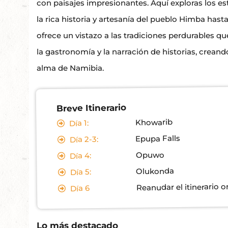
con paisajes impresionantes. Aquí exploras los es
la rica historia y artesanía del pueblo Himba has
ofrece un vistazo a las tradiciones perdurables qu
la gastronomía y la narración de historias, crean
alma de Namibia.
Breve Itinerario
Khowarib
1:
Día
Epupa Falls
2-3:
Día
Opuwo
4:
Día
Olukonda
5:
Día
Reanudar el itinerario o
6
Día
Lo más destacado