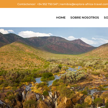
Contáctenos!
+34 952 750 547 |
namibia@explore-africa-travel.co
HOME
SOBRE NOSOTROS
SO