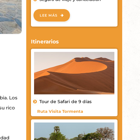
LEE MÁS
Itinerarios
bia. Los
Tour de Safari de 9 días
su rico
Ruta Visita Tormenta
idad