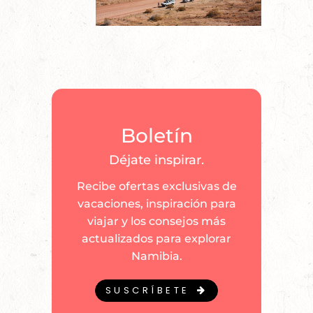
Boletín
Déjate inspirar.
Recibe ofertas exclusivas de
vacaciones, inspiración para
viajar y los consejos más
actualizados para explorar
Namibia.
SUSCRÍBETE