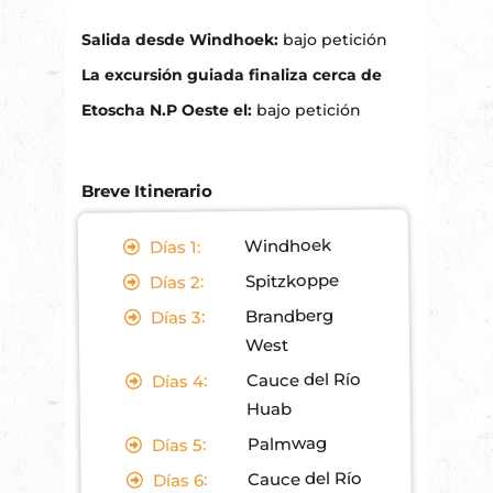
Salida desde Windhoek:
bajo petición
La excursión guiada finaliza cerca de
Etoscha N.P Oeste el:
bajo petición
Breve Itinerario
Windhoek
1:
Días
Spitzkoppe
2:
Días
Brandberg
3:
Días
West
Cauce del Río
4:
Días
Huab
Palmwag
5:
Días
Cauce del Río
6:
Días